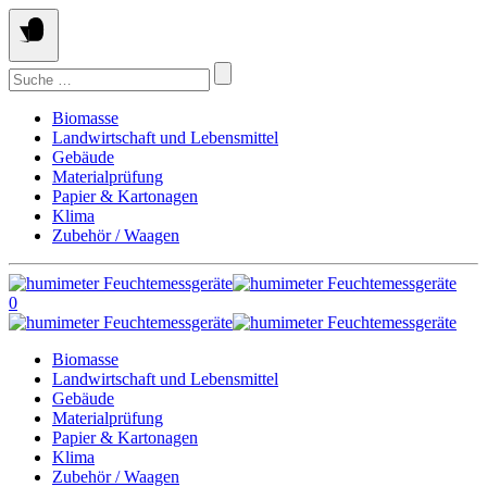
Springe
zum
Inhalt
Suchen
nach:
Biomasse
Landwirtschaft und Lebensmittel
Gebäude
Materialprüfung
Papier & Kartonagen
Klima
Zubehör / Waagen
0
Biomasse
Landwirtschaft und Lebensmittel
Gebäude
Materialprüfung
Papier & Kartonagen
Klima
Zubehör / Waagen