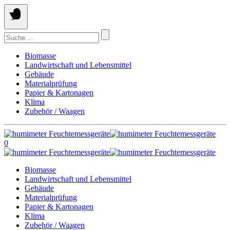
Springe
zum
Inhalt
Suchen
nach:
Biomasse
Landwirtschaft und Lebensmittel
Gebäude
Materialprüfung
Papier & Kartonagen
Klima
Zubehör / Waagen
0
Biomasse
Landwirtschaft und Lebensmittel
Gebäude
Materialprüfung
Papier & Kartonagen
Klima
Zubehör / Waagen