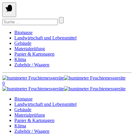
Springe
zum
Inhalt
Suchen
nach:
Biomasse
Landwirtschaft und Lebensmittel
Gebäude
Materialprüfung
Papier & Kartonagen
Klima
Zubehör / Waagen
0
Biomasse
Landwirtschaft und Lebensmittel
Gebäude
Materialprüfung
Papier & Kartonagen
Klima
Zubehör / Waagen