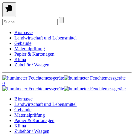
Springe
zum
Inhalt
Suchen
nach:
Biomasse
Landwirtschaft und Lebensmittel
Gebäude
Materialprüfung
Papier & Kartonagen
Klima
Zubehör / Waagen
0
Biomasse
Landwirtschaft und Lebensmittel
Gebäude
Materialprüfung
Papier & Kartonagen
Klima
Zubehör / Waagen