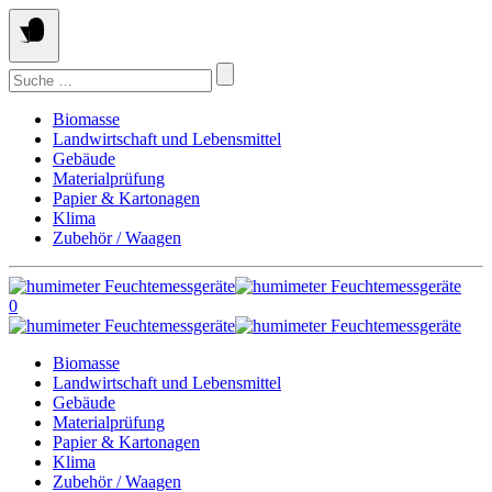
Springe
zum
Inhalt
Suchen
nach:
Biomasse
Landwirtschaft und Lebensmittel
Gebäude
Materialprüfung
Papier & Kartonagen
Klima
Zubehör / Waagen
0
Biomasse
Landwirtschaft und Lebensmittel
Gebäude
Materialprüfung
Papier & Kartonagen
Klima
Zubehör / Waagen