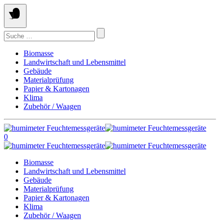
Springe
zum
Inhalt
Suchen
nach:
Biomasse
Landwirtschaft und Lebensmittel
Gebäude
Materialprüfung
Papier & Kartonagen
Klima
Zubehör / Waagen
0
Biomasse
Landwirtschaft und Lebensmittel
Gebäude
Materialprüfung
Papier & Kartonagen
Klima
Zubehör / Waagen