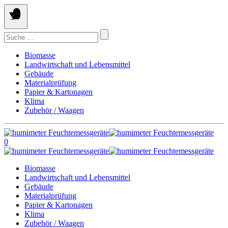
Springe
zum
Inhalt
Suchen
nach:
Biomasse
Landwirtschaft und Lebensmittel
Gebäude
Materialprüfung
Papier & Kartonagen
Klima
Zubehör / Waagen
0
Biomasse
Landwirtschaft und Lebensmittel
Gebäude
Materialprüfung
Papier & Kartonagen
Klima
Zubehör / Waagen