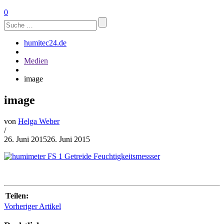
0
Suchen
nach:
humitec24.de
Medien
image
image
von
Helga Weber
/
26. Juni 2015
26. Juni 2015
Teilen:
Vorheriger Artikel