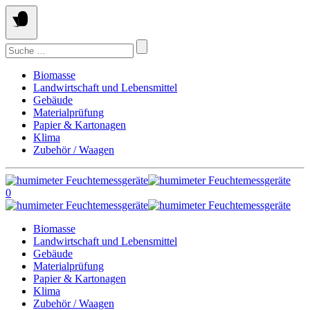
Springe
zum
Inhalt
Suchen
nach:
Biomasse
Landwirtschaft und Lebensmittel
Gebäude
Materialprüfung
Papier & Kartonagen
Klima
Zubehör / Waagen
0
Biomasse
Landwirtschaft und Lebensmittel
Gebäude
Materialprüfung
Papier & Kartonagen
Klima
Zubehör / Waagen