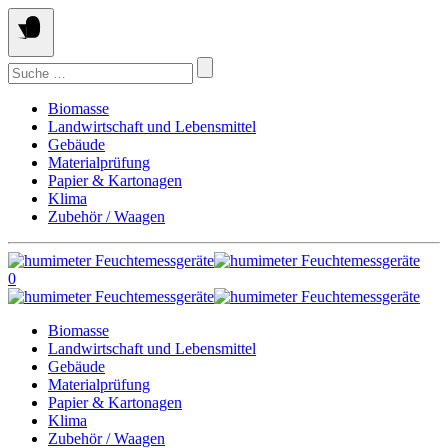
Springe
zum
Inhalt
Suchen
nach:
Biomasse
Landwirtschaft und Lebensmittel
Gebäude
Materialprüfung
Papier & Kartonagen
Klima
Zubehör / Waagen
0
Biomasse
Landwirtschaft und Lebensmittel
Gebäude
Materialprüfung
Papier & Kartonagen
Klima
Zubehör / Waagen