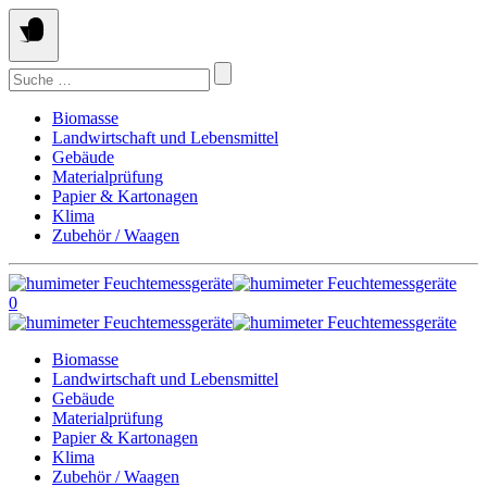
Springe
zum
Inhalt
Suchen
nach:
Biomasse
Landwirtschaft und Lebensmittel
Gebäude
Materialprüfung
Papier & Kartonagen
Klima
Zubehör / Waagen
0
Biomasse
Landwirtschaft und Lebensmittel
Gebäude
Materialprüfung
Papier & Kartonagen
Klima
Zubehör / Waagen