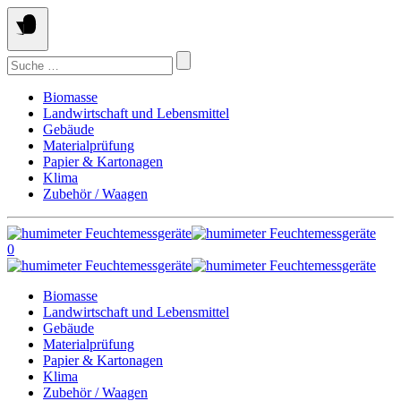
Springe
zum
Inhalt
Suchen
nach:
Biomasse
Landwirtschaft und Lebensmittel
Gebäude
Materialprüfung
Papier & Kartonagen
Klima
Zubehör / Waagen
0
Biomasse
Landwirtschaft und Lebensmittel
Gebäude
Materialprüfung
Papier & Kartonagen
Klima
Zubehör / Waagen