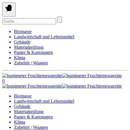
Springe
zum
Inhalt
Suchen
nach:
Biomasse
Landwirtschaft und Lebensmittel
Gebäude
Materialprüfung
Papier & Kartonagen
Klima
Zubehör / Waagen
0
Biomasse
Landwirtschaft und Lebensmittel
Gebäude
Materialprüfung
Papier & Kartonagen
Klima
Zubehör / Waagen