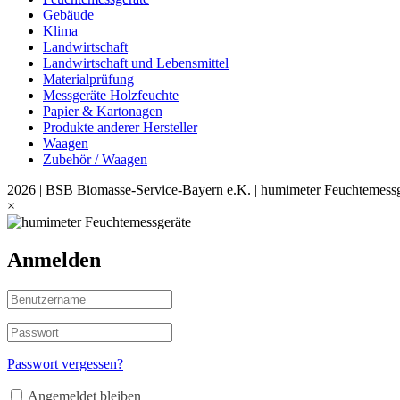
Gebäude
Klima
Landwirtschaft
Landwirtschaft und Lebensmittel
Materialprüfung
Messgeräte Holzfeuchte
Papier & Kartonagen
Produkte anderer Hersteller
Waagen
Zubehör / Waagen
2026 | BSB Biomasse-Service-Bayern e.K. | humimeter Feuchtemessg
×
Anmelden
Passwort vergessen?
Angemeldet bleiben