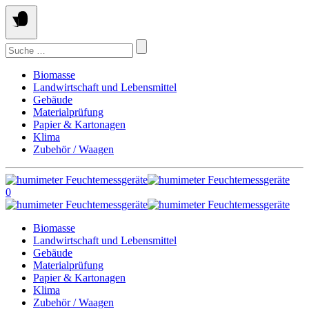
Springe
zum
Inhalt
Suchen
nach:
Biomasse
Landwirtschaft und Lebensmittel
Gebäude
Materialprüfung
Papier & Kartonagen
Klima
Zubehör / Waagen
0
Biomasse
Landwirtschaft und Lebensmittel
Gebäude
Materialprüfung
Papier & Kartonagen
Klima
Zubehör / Waagen