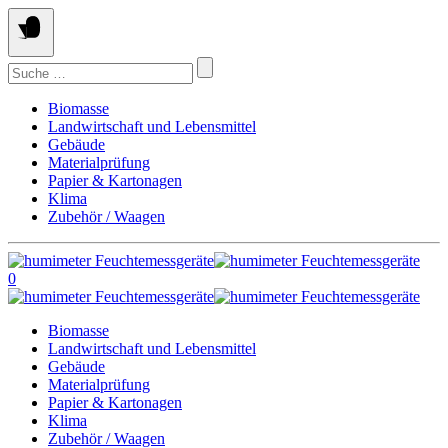
Springe
zum
Inhalt
Suchen
nach:
Biomasse
Landwirtschaft und Lebensmittel
Gebäude
Materialprüfung
Papier & Kartonagen
Klima
Zubehör / Waagen
0
Biomasse
Landwirtschaft und Lebensmittel
Gebäude
Materialprüfung
Papier & Kartonagen
Klima
Zubehör / Waagen