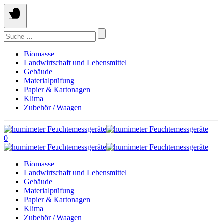
Springe
zum
Inhalt
Suchen
nach:
Biomasse
Landwirtschaft und Lebensmittel
Gebäude
Materialprüfung
Papier & Kartonagen
Klima
Zubehör / Waagen
0
Biomasse
Landwirtschaft und Lebensmittel
Gebäude
Materialprüfung
Papier & Kartonagen
Klima
Zubehör / Waagen