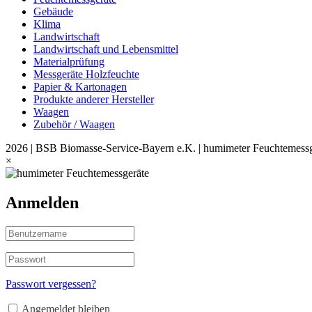
Gebäude
Klima
Landwirtschaft
Landwirtschaft und Lebensmittel
Materialprüfung
Messgeräte Holzfeuchte
Papier & Kartonagen
Produkte anderer Hersteller
Waagen
Zubehör / Waagen
2026 | BSB Biomasse-Service-Bayern e.K. | humimeter Feuchtemessg
×
Anmelden
Passwort vergessen?
Angemeldet bleiben