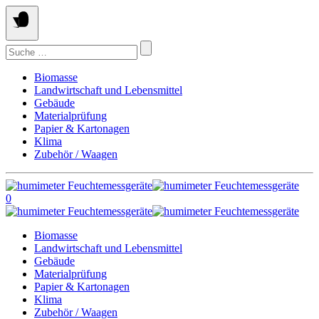
Springe
zum
Inhalt
Suchen
nach:
Biomasse
Landwirtschaft und Lebensmittel
Gebäude
Materialprüfung
Papier & Kartonagen
Klima
Zubehör / Waagen
0
Biomasse
Landwirtschaft und Lebensmittel
Gebäude
Materialprüfung
Papier & Kartonagen
Klima
Zubehör / Waagen