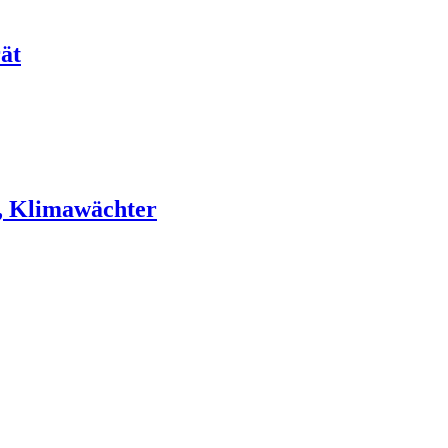
ät
, Klimawächter