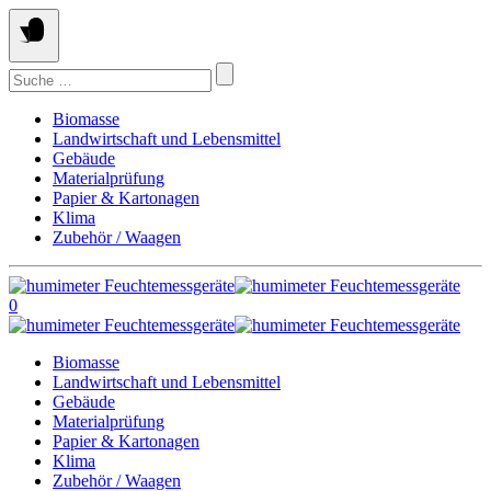
Springe
zum
Inhalt
Suchen
nach:
Biomasse
Landwirtschaft und Lebensmittel
Gebäude
Materialprüfung
Papier & Kartonagen
Klima
Zubehör / Waagen
0
Biomasse
Landwirtschaft und Lebensmittel
Gebäude
Materialprüfung
Papier & Kartonagen
Klima
Zubehör / Waagen