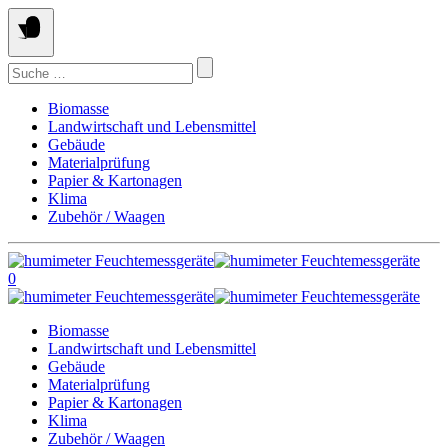
Springe
zum
Inhalt
Suchen
nach:
Biomasse
Landwirtschaft und Lebensmittel
Gebäude
Materialprüfung
Papier & Kartonagen
Klima
Zubehör / Waagen
0
Biomasse
Landwirtschaft und Lebensmittel
Gebäude
Materialprüfung
Papier & Kartonagen
Klima
Zubehör / Waagen