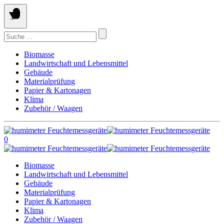
Springe
zum
Inhalt
Suchen
nach:
Biomasse
Landwirtschaft und Lebensmittel
Gebäude
Materialprüfung
Papier & Kartonagen
Klima
Zubehör / Waagen
0
Biomasse
Landwirtschaft und Lebensmittel
Gebäude
Materialprüfung
Papier & Kartonagen
Klima
Zubehör / Waagen