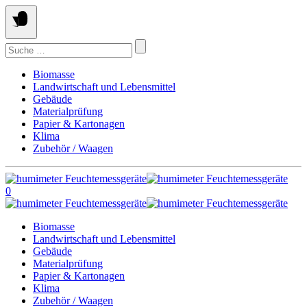
Springe
zum
Inhalt
Suchen
nach:
Biomasse
Landwirtschaft und Lebensmittel
Gebäude
Materialprüfung
Papier & Kartonagen
Klima
Zubehör / Waagen
0
Biomasse
Landwirtschaft und Lebensmittel
Gebäude
Materialprüfung
Papier & Kartonagen
Klima
Zubehör / Waagen