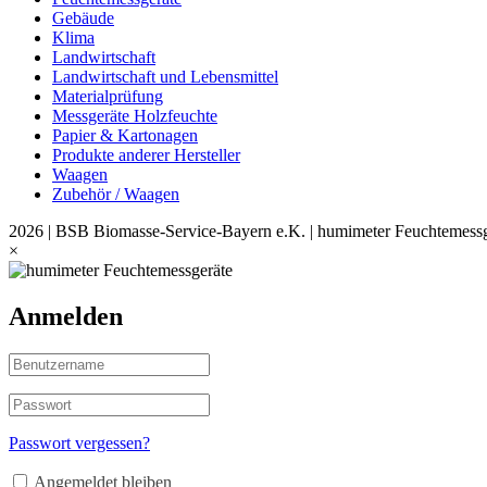
Gebäude
Klima
Landwirtschaft
Landwirtschaft und Lebensmittel
Materialprüfung
Messgeräte Holzfeuchte
Papier & Kartonagen
Produkte anderer Hersteller
Waagen
Zubehör / Waagen
2026 | BSB Biomasse-Service-Bayern e.K. | humimeter Feuchtemessg
×
Anmelden
Passwort vergessen?
Angemeldet bleiben