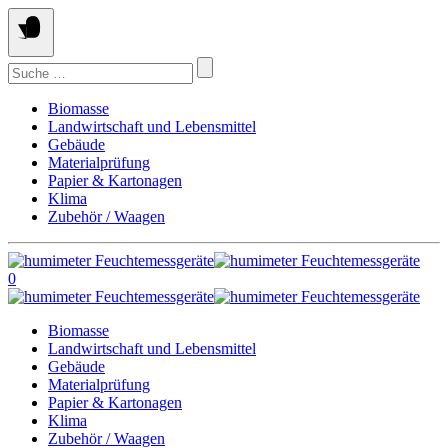
Springe
zum
Inhalt
Suchen
nach:
Biomasse
Landwirtschaft und Lebensmittel
Gebäude
Materialprüfung
Papier & Kartonagen
Klima
Zubehör / Waagen
0
Biomasse
Landwirtschaft und Lebensmittel
Gebäude
Materialprüfung
Papier & Kartonagen
Klima
Zubehör / Waagen