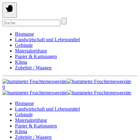
Springe
zum
Inhalt
Suchen
nach:
Biomasse
Landwirtschaft und Lebensmittel
Gebäude
Materialprüfung
Papier & Kartonagen
Klima
Zubehör / Waagen
0
Biomasse
Landwirtschaft und Lebensmittel
Gebäude
Materialprüfung
Papier & Kartonagen
Klima
Zubehör / Waagen