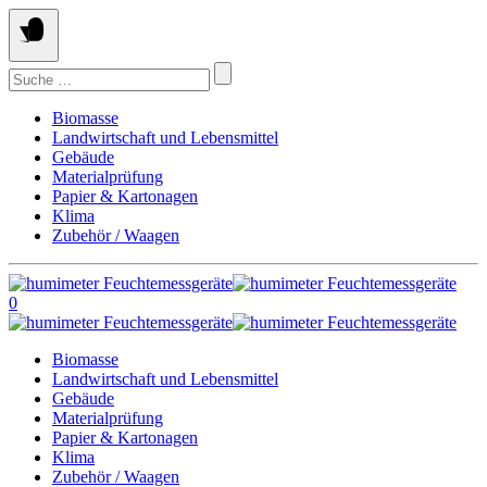
Springe
zum
Inhalt
Suchen
nach:
Biomasse
Landwirtschaft und Lebensmittel
Gebäude
Materialprüfung
Papier & Kartonagen
Klima
Zubehör / Waagen
0
Biomasse
Landwirtschaft und Lebensmittel
Gebäude
Materialprüfung
Papier & Kartonagen
Klima
Zubehör / Waagen