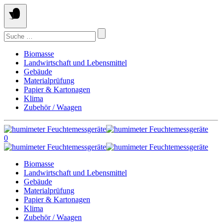
Springe
zum
Inhalt
Suchen
nach:
Biomasse
Landwirtschaft und Lebensmittel
Gebäude
Materialprüfung
Papier & Kartonagen
Klima
Zubehör / Waagen
0
Biomasse
Landwirtschaft und Lebensmittel
Gebäude
Materialprüfung
Papier & Kartonagen
Klima
Zubehör / Waagen