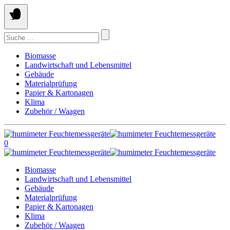
Springe
zum
Inhalt
Suchen
nach:
Biomasse
Landwirtschaft und Lebensmittel
Gebäude
Materialprüfung
Papier & Kartonagen
Klima
Zubehör / Waagen
0
Biomasse
Landwirtschaft und Lebensmittel
Gebäude
Materialprüfung
Papier & Kartonagen
Klima
Zubehör / Waagen