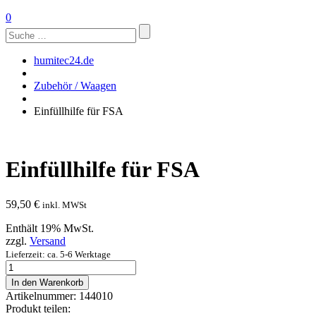
0
Suchen
nach:
humitec24.de
Zubehör / Waagen
Einfüllhilfe für FSA
Einfüllhilfe für FSA
59,50
€
inkl. MWSt
Enthält 19% MwSt.
zzgl.
Versand
Lieferzeit: ca. 5-6 Werktage
Einfüllhilfe
für
In den Warenkorb
FSA
Artikelnummer:
144010
Menge
Produkt teilen: