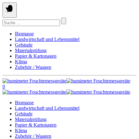
Springe
zum
Inhalt
Suchen
nach:
Biomasse
Landwirtschaft und Lebensmittel
Gebäude
Materialprüfung
Papier & Kartonagen
Klima
Zubehör / Waagen
0
Biomasse
Landwirtschaft und Lebensmittel
Gebäude
Materialprüfung
Papier & Kartonagen
Klima
Zubehör / Waagen