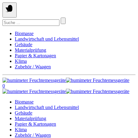
Springe
zum
Inhalt
Suchen
nach:
Biomasse
Landwirtschaft und Lebensmittel
Gebäude
Materialprüfung
Papier & Kartonagen
Klima
Zubehör / Waagen
0
Biomasse
Landwirtschaft und Lebensmittel
Gebäude
Materialprüfung
Papier & Kartonagen
Klima
Zubehör / Waagen