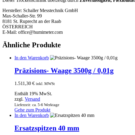
Dieser Trockenschrank überzeugt durch
Zuverlässigkeit, Flexibilit
Hersteller:
Schaller Messtechnik GmbH
Max-Schaller-Str. 99
8181 St. Ruprecht an der Raab
ÖSTERREICH
E-Mail: office@humimeter.com
Ähnliche Produkte
In den Warenkorb
Präzisions- Waage 3500g / 0,01g
1.511,30
€
inkl. MWSt
Enthält 19% MwSt.
zzgl.
Versand
Lieferzeit: ca. 5-6 Werktage
Gehe zum Produkt
In den Warenkorb
Ersatzspitzen 40 mm