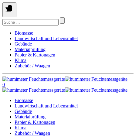
Springe
zum
Inhalt
Suchen
nach:
Biomasse
Landwirtschaft und Lebensmittel
Gebäude
Materialprüfung
Papier & Kartonagen
Klima
Zubehör / Waagen
0
Biomasse
Landwirtschaft und Lebensmittel
Gebäude
Materialprüfung
Papier & Kartonagen
Klima
Zubehör / Waagen