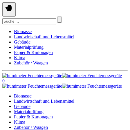
Springe
zum
Inhalt
Suchen
nach:
Biomasse
Landwirtschaft und Lebensmittel
Gebäude
Materialprüfung
Papier & Kartonagen
Klima
Zubehör / Waagen
0
Biomasse
Landwirtschaft und Lebensmittel
Gebäude
Materialprüfung
Papier & Kartonagen
Klima
Zubehör / Waagen