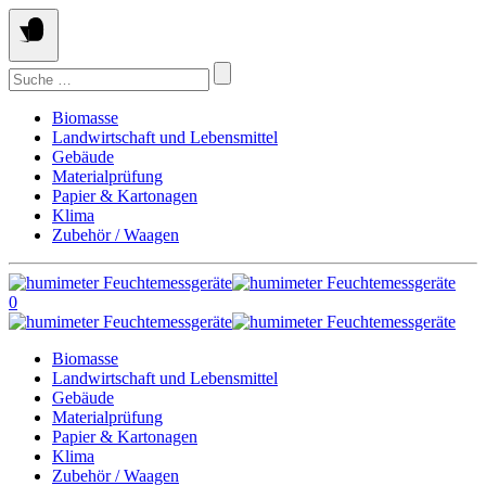
Springe
zum
Inhalt
Suchen
nach:
Biomasse
Landwirtschaft und Lebensmittel
Gebäude
Materialprüfung
Papier & Kartonagen
Klima
Zubehör / Waagen
0
Biomasse
Landwirtschaft und Lebensmittel
Gebäude
Materialprüfung
Papier & Kartonagen
Klima
Zubehör / Waagen