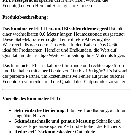
FL1 Messgerät
ist speziell dafür entwickelt worden, die
Feuchtigkeit von Heu und Stroh genau zu messen.
Produktbeschreibung:
Das
humimeter FL1 Heu- und Strohfeuchtemessgerät
ist mit
einer wechselbaren
0,6 Meter
langen Heumesssonde ausgestattet.
Diese Stabelektrode ermöglicht eine direkte Ablesung des
Wassergehalts nach dem Einstechen in den Ballen. Das Gerät ist
ideal für Produzenten, Händler und Endkunden, die Wert auf
Qualität und die richtige Weiterverarbeitung ihres Materials legen.
Das humimeter FL1 ist kalibriert für runde und rechteckige Stroh-
und Heuballen mit einer Dichte von 100 bis 130 kg/m³. Es ist somit
der perfekte Partner, um kostenintensive Fehler aufgrund falscher
Feuchte zu vermeiden und die Qualität des Endprodukts zu sichern.
Vorteile des humimeter FL1:
Sehr einfache Bedienung
: Intuitive Handhabung, auch für
ungeübte Nutzer.
Sekundenschnelle und genaue Messung
: Schnelle und
präzise Ergebnisse sparen Zeit und erhöhen die Effizienz.
Reduziert Trocknungskosten
: Optimierte