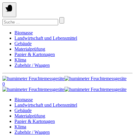
Springe
zum
Inhalt
Suchen
nach:
Biomasse
Landwirtschaft und Lebensmittel
Gebäude
Materialprüfung
Papier & Kartonagen
Klima
Zubehör / Waagen
0
Biomasse
Landwirtschaft und Lebensmittel
Gebäude
Materialprüfung
Papier & Kartonagen
Klima
Zubehör / Waagen