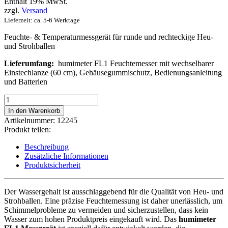
Enthält 19% MwSt.
zzgl.
Versand
Lieferzeit: ca. 5-6 Werktage
Feuchte- & Temperaturmessgerät für runde und rechteckige Heu-
und Strohballen
Lieferumfang:
humimeter FL1 Feuchtemesser mit wechselbarer
Einstechlanze (60 cm), Gehäusegummischutz, Bedienungsanleitung
und Batterien
humimeter
FL1
In den Warenkorb
Heu-
Artikelnummer:
12245
und
Produkt teilen:
Stroh-
Feuchtemessgerät
Beschreibung
Menge
Zusätzliche Informationen
Produktsicherheit
Der Wassergehalt ist ausschlaggebend für die Qualität von Heu- und
Strohballen. Eine präzise Feuchtemessung ist daher unerlässlich, um
Schimmelprobleme zu vermeiden und sicherzustellen, dass kein
Wasser zum hohen Produktpreis eingekauft wird. Das
humimeter