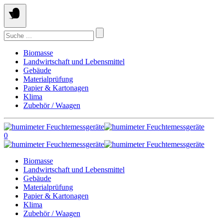
Springe
zum
Inhalt
Suchen
nach:
Biomasse
Landwirtschaft und Lebensmittel
Gebäude
Materialprüfung
Papier & Kartonagen
Klima
Zubehör / Waagen
0
Biomasse
Landwirtschaft und Lebensmittel
Gebäude
Materialprüfung
Papier & Kartonagen
Klima
Zubehör / Waagen