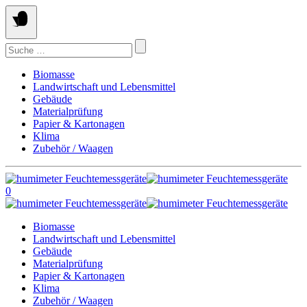
Springe
zum
Inhalt
Suchen
nach:
Biomasse
Landwirtschaft und Lebensmittel
Gebäude
Materialprüfung
Papier & Kartonagen
Klima
Zubehör / Waagen
0
Biomasse
Landwirtschaft und Lebensmittel
Gebäude
Materialprüfung
Papier & Kartonagen
Klima
Zubehör / Waagen