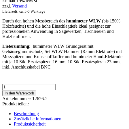
Enthält 19% MwSt.
zzgl.
Versand
Lieferzeit: ca. 5-6 Werktage
Durch den hohen Messbereich des
humimeter WLW
(bis 150%
Holzfeuchte) und die hohe Einschlagtiefe ideal geeignet zur
professionellen Anwendung in Sägewerken, Tischlereien und
Holzbaufirmen.
Lieferumfang:
humimeter WLW Grundgerät mit
Gehäusegummischutz, Set WLW Hammer (Ramm-Elektrode) mit
Messspitzen und Kunststoffkoffer und humimeter Hand-Elektrode
mit je 10 Stk. Ersatzspitzen 16 mm, 10 Stk. Ersatzspitzen 23 mm,
inkl. Anschlusskabel BNC
humimeter
WLW
In den Warenkorb
Holz-
Artikelnummer:
12626-2
Feuchtemessgerät
Produkt teilen:
(Set
2)
Beschreibung
Menge
Zusätzliche Informationen
Produktsicherheit