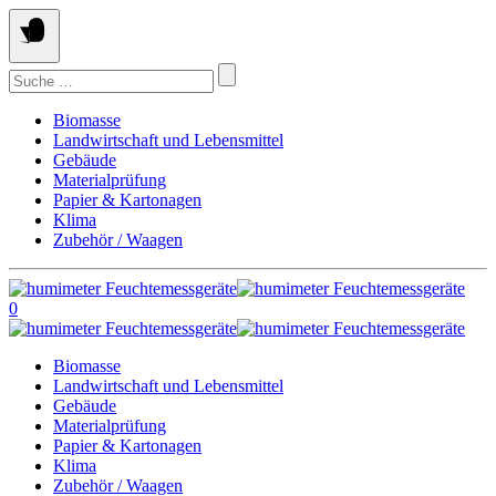
Springe
zum
Inhalt
Suchen
nach:
Biomasse
Landwirtschaft und Lebensmittel
Gebäude
Materialprüfung
Papier & Kartonagen
Klima
Zubehör / Waagen
0
Biomasse
Landwirtschaft und Lebensmittel
Gebäude
Materialprüfung
Papier & Kartonagen
Klima
Zubehör / Waagen