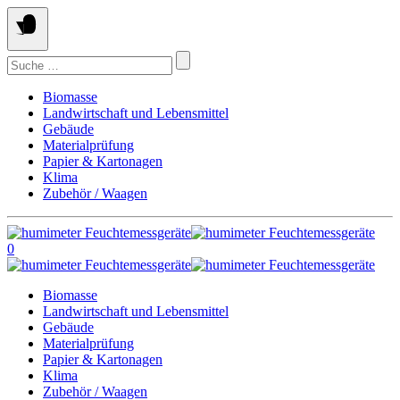
Springe
zum
Inhalt
Suchen
nach:
Biomasse
Landwirtschaft und Lebensmittel
Gebäude
Materialprüfung
Papier & Kartonagen
Klima
Zubehör / Waagen
0
Biomasse
Landwirtschaft und Lebensmittel
Gebäude
Materialprüfung
Papier & Kartonagen
Klima
Zubehör / Waagen