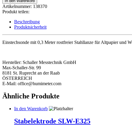
In den Warenkorb
humimeter
Artikelnummer:
138370
RP6
Produkt teilen:
Menge
Beschreibung
Produktsicherheit
Einstechsonde mit 0,3 Meter rostfreier Stahllanze für Altpapier und 
Hersteller:
Schaller Messtechnik GmbH
Max-Schaller-Str. 99
8181 St. Ruprecht an der Raab
ÖSTERREICH
E-Mail: office@humimeter.com
Ähnliche Produkte
In den Warenkorb
Stabelektrode SLW-E325