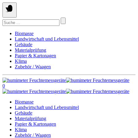
Springe
zum
Inhalt
Suchen
nach:
Biomasse
Landwirtschaft und Lebensmittel
Gebäude
Materialprüfung
Papier & Kartonagen
Klima
Zubehör / Waagen
0
Biomasse
Landwirtschaft und Lebensmittel
Gebäude
Materialprüfung
Papier & Kartonagen
Klima
Zubehör / Waagen