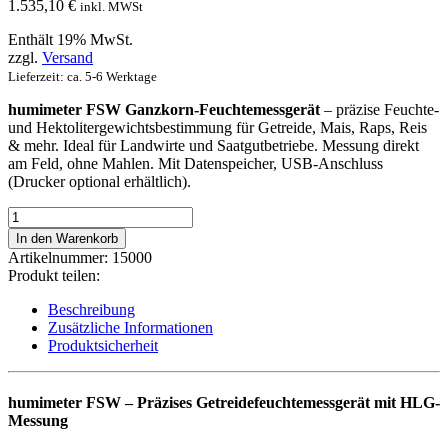
1.535,10
€
inkl. MWSt
Enthält 19% MwSt.
zzgl.
Versand
Lieferzeit: ca. 5-6 Werktage
humimeter FSW Ganzkorn-Feuchtemessgerät
– präzise Feuchte-
und Hektolitergewichtsbestimmung für Getreide, Mais, Raps, Reis
& mehr. Ideal für Landwirte und Saatgutbetriebe. Messung direkt
am Feld, ohne Mahlen. Mit Datenspeicher, USB-Anschluss
(Drucker optional erhältlich).
humimeter
FSW
In den Warenkorb
Getreidefeuchtemessgerät
Artikelnummer:
15000
mit
Produkt teilen:
HLG
Messung
Beschreibung
Menge
Zusätzliche Informationen
Produktsicherheit
humimeter FSW – Präzises Getreidefeuchtemessgerät mit HLG-
Messung