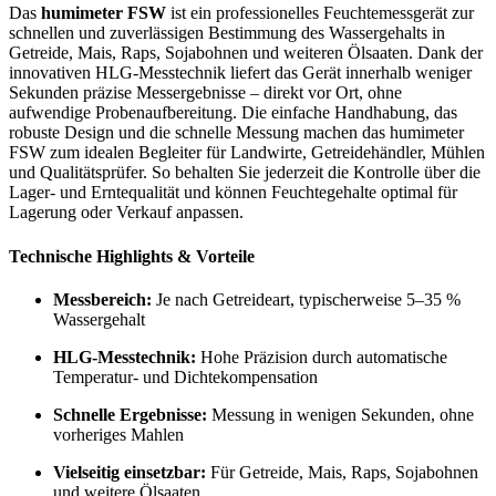
Das
humimeter FSW
ist ein professionelles Feuchtemessgerät zur
schnellen und zuverlässigen Bestimmung des Wassergehalts in
Getreide, Mais, Raps, Sojabohnen und weiteren Ölsaaten. Dank der
innovativen HLG-Messtechnik liefert das Gerät innerhalb weniger
Sekunden präzise Messergebnisse – direkt vor Ort, ohne
aufwendige Probenaufbereitung. Die einfache Handhabung, das
robuste Design und die schnelle Messung machen das humimeter
FSW zum idealen Begleiter für Landwirte, Getreidehändler, Mühlen
und Qualitätsprüfer. So behalten Sie jederzeit die Kontrolle über die
Lager- und Erntequalität und können Feuchtegehalte optimal für
Lagerung oder Verkauf anpassen.
Technische Highlights & Vorteile
Messbereich:
Je nach Getreideart, typischerweise 5–35 %
Wassergehalt
HLG-Messtechnik:
Hohe Präzision durch automatische
Temperatur- und Dichtekompensation
Schnelle Ergebnisse:
Messung in wenigen Sekunden, ohne
vorheriges Mahlen
Vielseitig einsetzbar:
Für Getreide, Mais, Raps, Sojabohnen
und weitere Ölsaaten