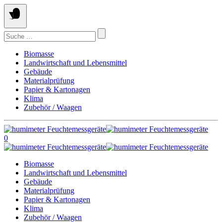
Springe
zum
Inhalt
Suchen
nach:
Biomasse
Landwirtschaft und Lebensmittel
Gebäude
Materialprüfung
Papier & Kartonagen
Klima
Zubehör / Waagen
0
Biomasse
Landwirtschaft und Lebensmittel
Gebäude
Materialprüfung
Papier & Kartonagen
Klima
Zubehör / Waagen