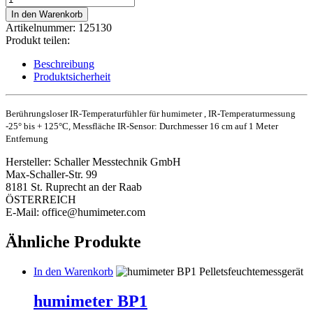
Temperaturfühler
In den Warenkorb
Menge
Artikelnummer:
125130
Produkt teilen:
Beschreibung
Produktsicherheit
Berührungsloser IR-Temperaturfühler für humimeter ,
IR-Temperaturmessung
-25° bis + 125°C,
Messfläche IR-Sensor: Durchmesser 16 cm auf 1 Meter
Entfernung
Hersteller:
Schaller Messtechnik GmbH
Max-Schaller-Str. 99
8181 St. Ruprecht an der Raab
ÖSTERREICH
E-Mail: office@humimeter.com
Ähnliche Produkte
In den Warenkorb
humimeter BP1