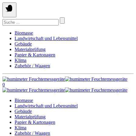
Springe
zum
Inhalt
Suchen
nach:
Biomasse
Landwirtschaft und Lebensmittel
Gebäude
Materialprüfung
Papier & Kartonagen
Klima
Zubehör / Waagen
0
Biomasse
Landwirtschaft und Lebensmittel
Gebäude
Materialprüfung
Papier & Kartonagen
Klima
Zubehör / Waagen