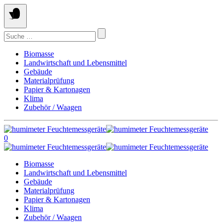
Springe
zum
Inhalt
Suchen
nach:
Biomasse
Landwirtschaft und Lebensmittel
Gebäude
Materialprüfung
Papier & Kartonagen
Klima
Zubehör / Waagen
0
Biomasse
Landwirtschaft und Lebensmittel
Gebäude
Materialprüfung
Papier & Kartonagen
Klima
Zubehör / Waagen