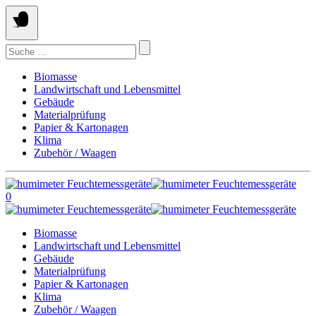
Springe
zum
Inhalt
Suchen
nach:
Biomasse
Landwirtschaft und Lebensmittel
Gebäude
Materialprüfung
Papier & Kartonagen
Klima
Zubehör / Waagen
0
Biomasse
Landwirtschaft und Lebensmittel
Gebäude
Materialprüfung
Papier & Kartonagen
Klima
Zubehör / Waagen