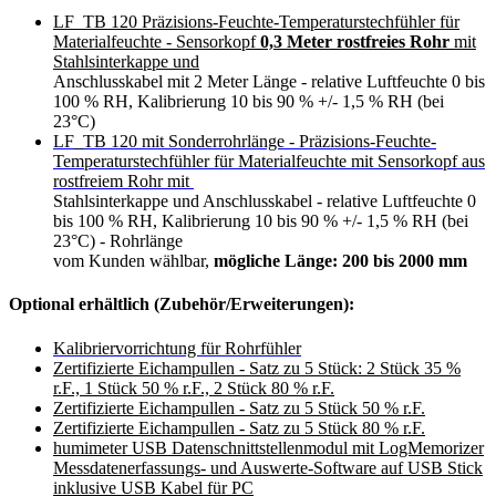
LF_TB 120 Präzisions-Feuchte-Temperaturstechfühler für
Materialfeuchte - Sensorkopf
0,3 Meter rostfreies Rohr
mit
Stahlsinterkappe und
Anschlusskabel mit 2 Meter Länge - relative Luftfeuchte 0 bis
100 % RH, Kalibrierung 10 bis 90 % +/- 1,5 % RH (bei
23°C)
LF_TB 120 mit Sonderrohrlänge - Präzisions-Feuchte-
Temperaturstechfühler für Materialfeuchte mit Sensorkopf aus
rostfreiem Rohr mit
Stahlsinterkappe und Anschlusskabel - relative Luftfeuchte 0
bis 100 % RH, Kalibrierung 10 bis 90 % +/- 1,5 % RH (bei
23°C) - Rohrlänge
vom Kunden wählbar,
mögliche Länge: 200 bis 2000 mm
Optional erhältlich (Zubehör/Erweiterungen):
Kalibriervorrichtung für Rohrfühler
Zertifizierte Eichampullen - Satz zu 5 Stück: 2 Stück 35 %
r.F., 1 Stück 50 % r.F., 2 Stück 80 % r.F.
Zertifizierte Eichampullen - Satz zu 5 Stück 50 % r.F.
Zertifizierte Eichampullen - Satz zu 5 Stück 80 % r.F.
humimeter USB Datenschnittstellenmodul mit LogMemorizer
Messdatenerfassungs- und Auswerte-Software auf USB Stick
inklusive USB Kabel für PC