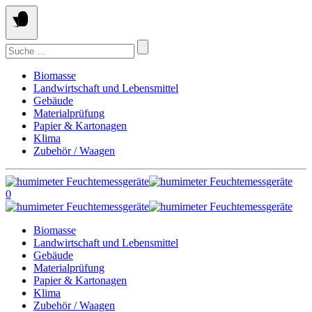
Springe
zum
Inhalt
Suchen
nach:
Biomasse
Landwirtschaft und Lebensmittel
Gebäude
Materialprüfung
Papier & Kartonagen
Klima
Zubehör / Waagen
0
Biomasse
Landwirtschaft und Lebensmittel
Gebäude
Materialprüfung
Papier & Kartonagen
Klima
Zubehör / Waagen