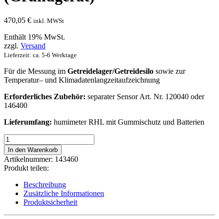
470,05
€
inkl. MWSt
Enthält 19% MwSt.
zzgl.
Versand
Lieferzeit: ca. 5-6 Werktage
Für die Messung im
Getreidelager/Getreidesilo
sowie zur
Temperatur– und Klimadatenlangzeitaufzeichnung
Erforderliches Zubehör:
separater Sensor Art. Nr. 120040 oder
146400
Lieferumfang:
humimeter RHL mit Gummischutz und Batterien
humimeter
RHL
In den Warenkorb
Getreide-
Artikelnummer:
143460
Messgerät
Produkt teilen:
mit
Datenlogger
Beschreibung
(Grundgerät)
Zusätzliche Informationen
Menge
Produktsicherheit