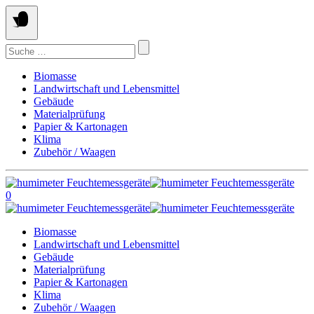
Springe
zum
Inhalt
Suchen
nach:
Biomasse
Landwirtschaft und Lebensmittel
Gebäude
Materialprüfung
Papier & Kartonagen
Klima
Zubehör / Waagen
0
Biomasse
Landwirtschaft und Lebensmittel
Gebäude
Materialprüfung
Papier & Kartonagen
Klima
Zubehör / Waagen