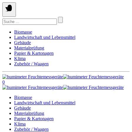
Springe
zum
Inhalt
Suchen
nach:
Biomasse
Landwirtschaft und Lebensmittel
Gebäude
Materialprüfung
Papier & Kartonagen
Klima
Zubehör / Waagen
0
Biomasse
Landwirtschaft und Lebensmittel
Gebäude
Materialprüfung
Papier & Kartonagen
Klima
Zubehör / Waagen