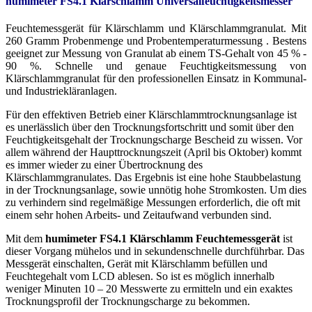
humimeter FS4.1 Klärschlamm Universalfeuchtigkeitsmesser
Feuchtemessgerät für Klärschlamm und Klärschlammgranulat. Mit
260 Gramm Probenmenge und Probentemperaturmessung . Bestens
geeignet zur Messung von Granulat ab einem TS-Gehalt von 45 % -
90 %. Schnelle und genaue Feuchtigkeitsmessung von
Klärschlammgranulat für den professionellen Einsatz in Kommunal-
und Industriekläranlagen.
Für den effektiven Betrieb einer Klärschlammtrocknungsanlage ist
es unerlässlich über den Trocknungsfortschritt und somit über den
Feuchtigkeitsgehalt der Trocknungscharge Bescheid zu wissen. Vor
allem während der Haupttrocknungszeit (April bis Oktober) kommt
es immer wieder zu einer Übertrocknung des
Klärschlammgranulates. Das Ergebnis ist eine hohe Staubbelastung
in der Trocknungsanlage, sowie unnötig hohe Stromkosten. Um dies
zu verhindern sind regelmäßige Messungen erforderlich, die oft mit
einem sehr hohen Arbeits- und Zeitaufwand verbunden sind.
Mit dem
humimeter FS4.1 Klärschlamm Feuchtemessgerät
ist
dieser Vorgang mühelos und in sekundenschnelle durchführbar. Das
Messgerät einschalten, Gerät mit Klärschlamm befüllen und
Feuchtegehalt vom LCD ablesen. So ist es möglich innerhalb
weniger Minuten 10 – 20 Messwerte zu ermitteln und ein exaktes
Trocknungsprofil der Trocknungscharge zu bekommen.