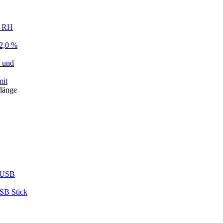
% RH
 2,0 %
e und
mit
rlänge
e USB
SB Stick