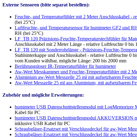
Externe Sensoren (bitte separat bestellen):
Feuchte- und Temperaturfühler mit 2 Meter Anschlusskabel - r
(bei 25°C)
Luftfeuchte- und Temperatursensor für humimeter GF2 und RH2 
RH (bei 25°C)
LF_TB 120 Präzisions-Feuchte-Temperaturstechfühler für Materi
Anschlusskabel mit 2 Meter Länge - relative Luftfeuchte 0 bi
LF_TB 120 mit Sonderrohrlänge - Präzisions-Feuchte-Temperatu
Stahlsinterkappe und Anschlusskabel - relative Luftfeuchte 0 
vom Kunden wählbar, mögliche Länge: 200 bis 2000 mm
Berührungsloser IR-Temperaturfühler für humimeter
Aw-Wert Messkammer und Feuchte-Temperaturfühler mit 2 Mete
Aluminium aw-Wert Messzelle 25 ml mit aufsetzbarem Feuchte
Aw-Wert Messzelle 25 ml aus Aluminium, mit aufsetzbarem Feu
Zubehör und mögliche Erweiterungen:
humimeter USB Datenschnittstellenmodul mit LogMemorizer M
Kabel für PC
humimeter USB Datenschnittstellenmodul AKKUVERSION mit
inklusive USB Kabel für PC
Schraubgläser-Ersatzset mit Verschlussdeckel für aw-Wert M
Schraubgläser-Ersatzset mit Verschlussdeckel für aw-Wert M