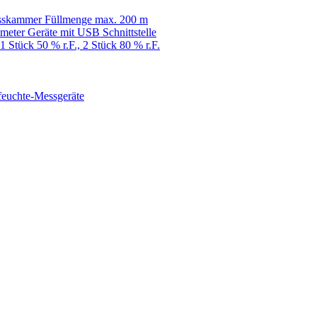
esskammer Füllmenge max. 200 m
meter Geräte mit USB Schnittstelle
 1 Stück 50 % r.F., 2 Stück 80 % r.F.
tfeuchte-Messgeräte