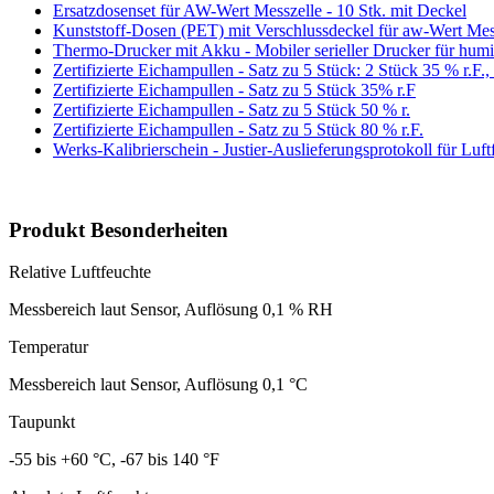
Ersatzdosenset für AW-Wert Messzelle - 10 Stk. mit Deckel
Kunststoff-Dosen (PET) mit Verschlussdeckel für aw-Wert M
Thermo-Drucker mit Akku - Mobiler serieller Drucker für humi
Zertifizierte Eichampullen - Satz zu 5 Stück: 2 Stück 35 % r.F.,
Zertifizierte Eichampullen - Satz zu 5 Stück 35% r.F
Zertifizierte Eichampullen - Satz zu 5 Stück 50 % r.
Zertifizierte Eichampullen - Satz zu 5 Stück 80 % r.F.
Werks-Kalibrierschein - Justier-Auslieferungsprotokoll für Luf
Produkt Besonderheiten
Relative Luftfeuchte
Messbereich laut Sensor, Auflösung 0,1 % RH
Temperatur
Messbereich laut Sensor, Auflösung 0,1 °C
Taupunkt
-55 bis +60 °C, -67 bis 140 °F